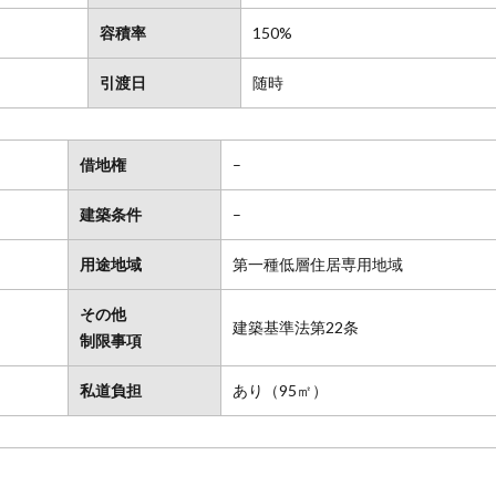
容積率
150%
引渡日
随時
借地権
–
建築条件
–
用途地域
第一種低層住居専用地域
その他
建築基準法第22条
制限事項
私道負担
あり（95㎡）