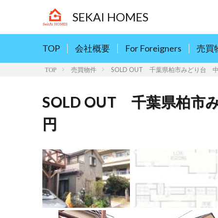
SEKAI HOMES
TOP
会社概要
For Foreigners
売買
売買物件
SOLD OUT 千葉県柏市みどり台 
TOP
SOLD OUT 千葉県柏
円