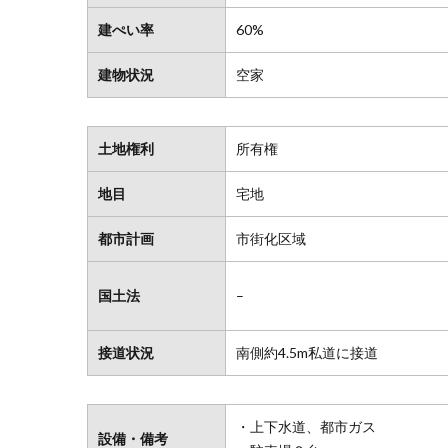
建ぺい率
60%
建物状況
空家
土地権利
所有権
地目
宅地
都市計画
市街化区域
国土法
–
接道状況
南側約4.5m私道に接道
・上下水道、都市ガス
設備・備考